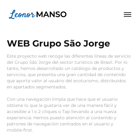
WEB Grupo São Jorge
Este proyecto web recoge las diferentes líneas de servicio
del Grupo São Jorge del sector turístico de Brasil. Por lo
tanto, hemos desarrollado un catálogo de productos y
servicios, que presenta una gran cantidad de contenido
que aporta valor al usuário del ecoturismo, distribuidos
en apartados segmentados.
Con una navegación limpia que hace que el usuario
obtiene lo que le gustaría ver de una manera fácil y
accesible a 1 o 2 cliques o Tap llevando a una nueva
experiencia. Hemos puesto atención al contenido y
patrones de navegación centrados en el usuario y